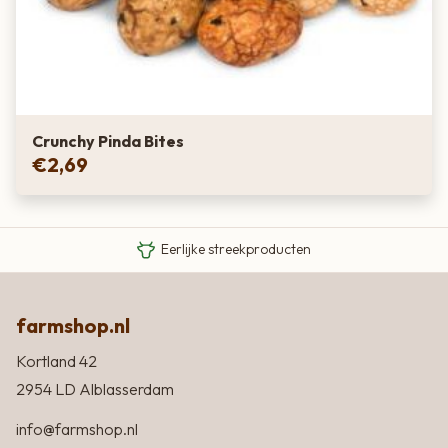
Crunchy Pinda Bites
€
2,69
Van boer tot bord
Eigen Limousin runderen
Eerlijke streekproducten
farmshop.nl
Kortland 42
2954 LD Alblasserdam
info@farmshop.nl