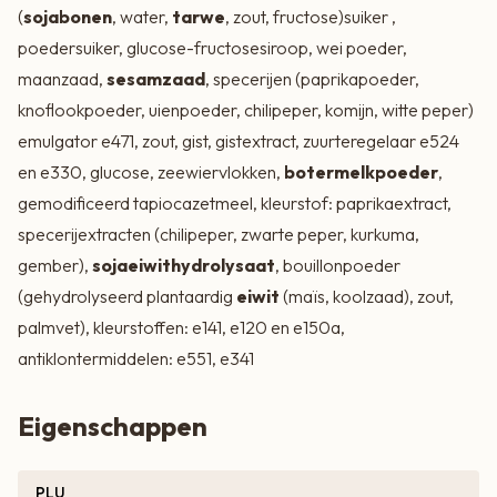
(
sojabonen
, water,
tarwe
, zout, fructose)suiker ,
poedersuiker, glucose-fructosesiroop, wei poeder,
maanzaad,
sesamzaad
, specerijen (paprikapoeder,
knoflookpoeder, uienpoeder, chilipeper, komijn, witte peper)
emulgator e471, zout, gist, gistextract, zuurteregelaar e524
en e330, glucose, zeewiervlokken,
botermelkpoeder
,
gemodificeerd tapiocazetmeel, kleurstof: paprikaextract,
specerijextracten (chilipeper, zwarte peper, kurkuma,
gember),
sojaeiwithydrolysaat
, bouillonpoeder
(gehydrolyseerd plantaardig
eiwit
(maïs, koolzaad), zout,
palmvet), kleurstoffen: e141, e120 en e150a,
antiklontermiddelen: e551, e341
Eigenschappen
PLU