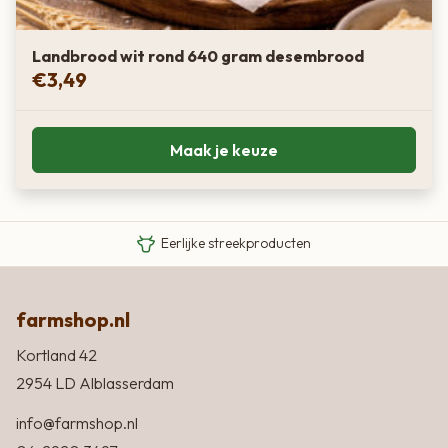
Landbrood wit rond 640 gram desembrood
€
3,49
Maak je keuze
Van boer tot bord
Eigen Limousin runderen
Eerlijke streekproducten
farmshop.nl
Kortland 42
2954 LD Alblasserdam
info@farmshop.nl