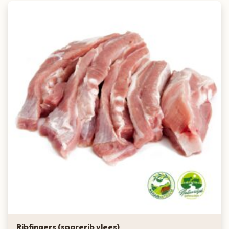
Ribfingers (sparerib vlees)