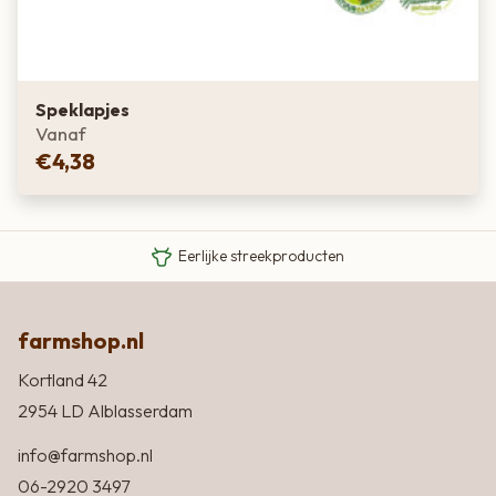
Speklapjes
Vanaf
€
4,38
Van boer tot bord
Eigen Limousin runderen
Eerlijke streekproducten
farmshop.nl
Kortland 42
2954 LD Alblasserdam
info@farmshop.nl
06-2920 3497