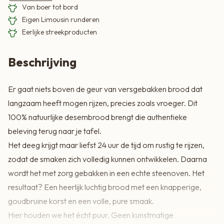
beleving terug naar je tafel.
Van boer tot bord
Het deeg krijgt maar liefst 24 uur de tijd om rustig te rijzen,
Eigen Limousin runderen
Eerlijke streekproducten
zodat de smaken zich volledig kunnen ontwikkelen. Daarna
wordt het met zorg gebakken in een echte steenoven. Het
Beschrijving
resultaat? Een heerlijk luchtig brood met een knapperige,
goudbruine korst en een volle, pure smaak.
Er gaat niets boven de geur van versgebakken brood dat
Hier houden we het écht puur. Geen kunstmatige
langzaam heeft mogen rijzen, precies zoals vroeger. Dit
toevoegingen, geen E-nummers, geen emulgatoren, geen
100% natuurlijke desembrood brengt die authentieke
conserveringsmiddelen en geen kleur- of geurstoffen. Alleen
beleving terug naar je tafel.
eerlijke ingrediënten en ambachtelijk vakmanschap.
Het deeg krijgt maar liefst 24 uur de tijd om rustig te rijzen,
Elke snee vertelt het verhaal van rust, traditie en kwaliteit.
zodat de smaken zich volledig kunnen ontwikkelen. Daarna
Brood zoals brood hoort te zijn, eenvoudig, natuurlijk en
wordt het met zorg gebakken in een echte steenoven. Het
onweerstaanbaar lekker.
resultaat? Een heerlijk luchtig brood met een knapperige,
goudbruine korst en een volle, pure smaak.
Hier houden we het écht puur. Geen kunstmatige