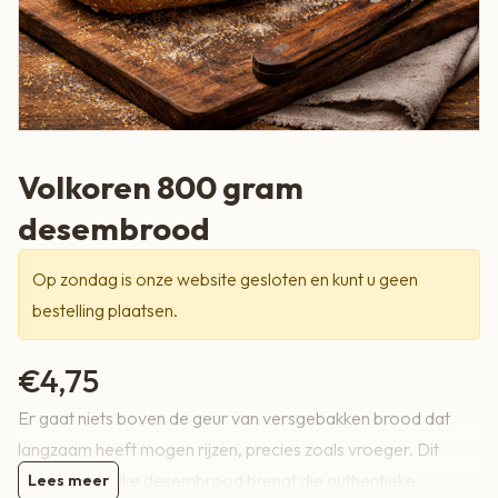
Volkoren 800 gram
desembrood
Op zondag is onze website gesloten en kunt u geen
bestelling plaatsen.
€
4,75
Er gaat niets boven de geur van versgebakken brood dat
langzaam heeft mogen rijzen, precies zoals vroeger. Dit
100% natuurlijke desembrood brengt die authentieke
Lees meer