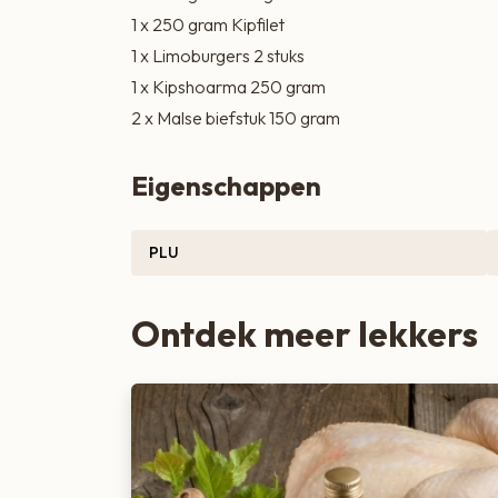
1 x 250 gram Kipfilet
Zoete lekkernijen
1 x Limoburgers 2 stuks
1 x Kipshoarma 250 gram
2 x Malse biefstuk 150 gram
Eigenschappen
PLU
Ontdek meer lekkers