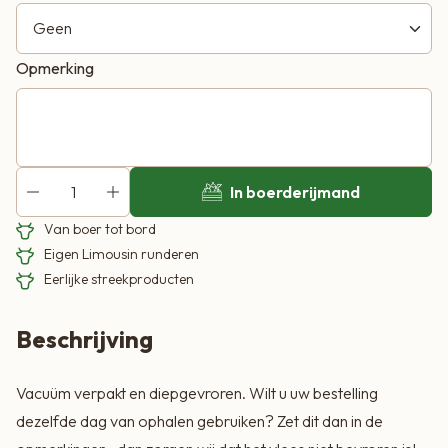
5x Limoworst
1 x Kip sate spiezen ca. 500 gram
Opmerking
1 x Entrecote ca. 500 gram
1x Kippenvleugels ca. 500 gram
1x Biefstukspiezen ca 500 gram
1x Speklapjes gekruid ca. 500 gram
In boerderijmand
Van boer tot bord
Eigen Limousin runderen
Eerlijke streekproducten
Beschrijving
Vacuüm verpakt en diepgevroren. Wilt u uw bestelling
dezelfde dag van ophalen gebruiken? Zet dit dan in de