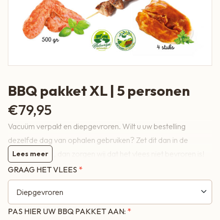
BBQ pakket XL | 5 personen
€
79,95
Vacuüm verpakt en diepgevroren. Wilt u uw bestelling
dezelfde dag van ophalen gebruiken? Zet dit dan in de
opmerkingen , dan zorgen wij dat het vlees niet bevroren is!
Lees meer
GRAAG HET VLEES
BBQ pakket XL | 5 personen, +/- 800 gram per persoon
PAS HIER UW BBQ PAKKET AAN:
5 x Limoburgers