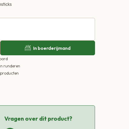
sticks
In boerderijmand
 bord
in runderen
ekproducten
Vragen over dit product?