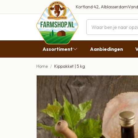
Kortland 42, Alblasserdam
Vand
Maandag
Dinsdag
Assortiment
Aanbiedingen
V
Woensdag
Donderda
Home
Kippakket | 5 kg
Aanbiedingen
Vrijdag
Vlees
Zaterdag
Broodbeleg & Worst
Zondag
Boeren Zuivel
Boeren Roomijs
Desembrood