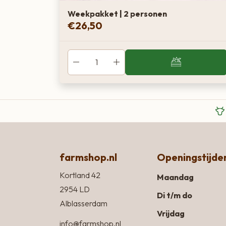
Weekpakket | 2 personen
€
26,50
farmshop.nl
Openingstijde
Kortland 42
Maandag
2954 LD
Di t/m do
Alblasserdam
Vrijdag
info@farmshop.nl