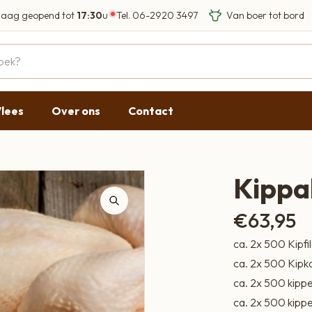
aag geopend tot
17:30
u
Tel.
06-2920 3497
Eigen Limousin run
Eerlijke streekprod
Gesloten
09:00 - 17:30
lees
Over ons
Contact
09:00 - 17:30
g
09:00 - 17:30
09:00 - 18:00
Kippak
09:00 - 17:30
€
63,95
Gesloten
ca. 2x 500 Kipfil
ca. 2x 500 Kip
ca. 2x 500 kipp
ca. 2x 500 kipp