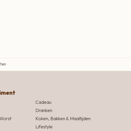
cten
timent
Cadeau
Dranken
Worst
Koken, Bakken & Maaltijden
Lifestyle