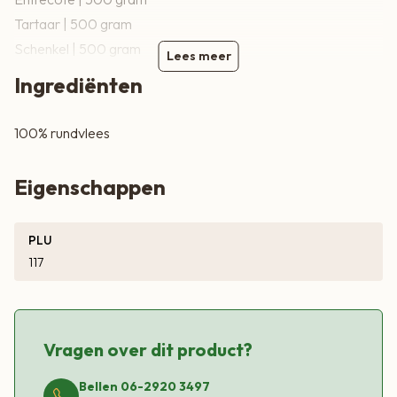
Tartaar | 500 gram
Schenkel | 500 gram
Lees meer
Poulet | 2×250 gram
Ingrediënten
100% rundvlees
Eigenschappen
PLU
117
Vragen over dit product?
Bellen 06-2920 3497