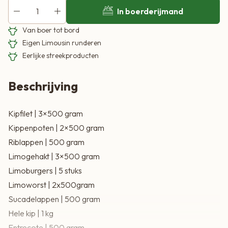
Hele kip | 1 kg
In boerderijmand
Entrecote | 500 gram
Van boer tot bord
Tartaar | 500 gram
Eigen Limousin runderen
Schenkel | 500 gram
Eerlijke streekproducten
Poulet | 2×250 gram
Beschrijving
Kipfilet | 3×500 gram
Kippenpoten | 2×500 gram
Riblappen | 500 gram
Limogehakt | 3×500 gram
Limoburgers | 5 stuks
Limoworst | 2x500gram
Sucadelappen | 500 gram
Hele kip | 1 kg
Entrecote | 500 gram