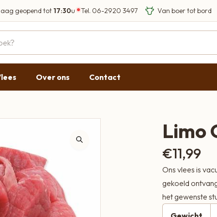
aag geopend tot
17:30
u
Tel.
06-2920 3497
Eigen Limousin run
Eerlijke streekprod
Gesloten
09:00 - 17:30
lees
Over ons
Contact
09:00 - 17:30
g
09:00 - 17:30
09:00 - 18:00
Limo 
09:00 - 17:30
€
11,99
Gesloten
Ons vlees is vac
gekoeld ontvange
het gewenste stu
Gewicht