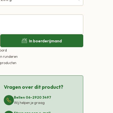
In boerderijmand
 bord
in runderen
ekproducten
Vragen over dit product?
Bellen 06-2920 3497
Wij helpen je graag
Stuur ons een e-mail