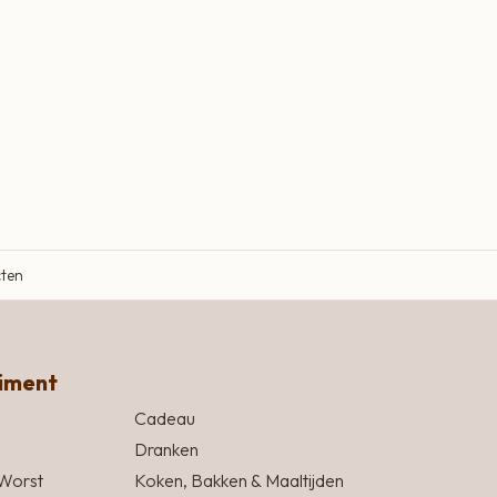
cten
timent
Cadeau
Dranken
Worst
Koken, Bakken & Maaltijden