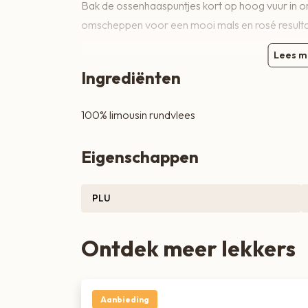
Bak de ossenhaaspuntjes kort op hoog vuur in 
Zoete lekkernijen
omscheppen voor een mooi mals en rosé resulta
Lees m
Ingrediënten
100% limousin rundvlees
Eigenschappen
PLU
Ontdek meer lekkers
Aanbieding