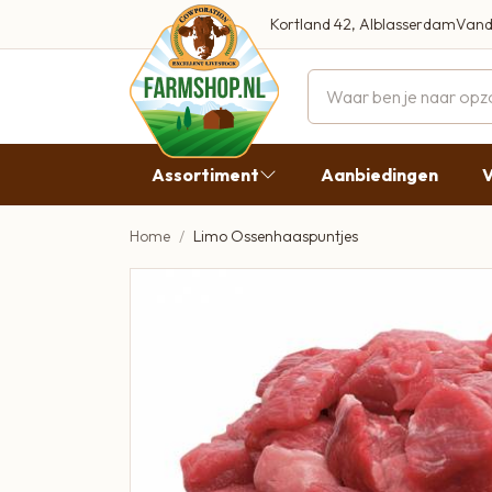
Kortland 42, Alblasserdam
Vand
Maandag
Dinsdag
Assortiment
Aanbiedingen
V
Woensdag
Donderda
Home
Limo Ossenhaaspuntjes
Aanbiedingen
Vrijdag
Vlees
Zaterdag
Broodbeleg & Worst
Zondag
Boeren Zuivel
Boeren Roomijs
Desembrood