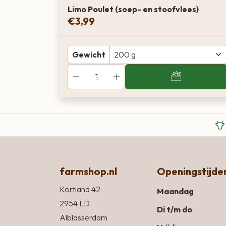
Limo Poulet (soep- en stoofvlees)
€
3,99
Gewicht
farmshop.nl
Openingstijde
Kortland 42
Maandag
2954 LD
Di t/m do
Alblasserdam