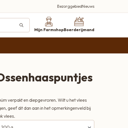
Bezorggebied
Nieuws
deren
ucten
Mijn Farmshop
Boerderijmand
farmshop.nl
Ossenhaaspuntjes
Beleef en proef
Een plek waar kwaliteit, smaak en
gastvrijheid centraal staan
uüm verpakt en diepgevroren. Wilt u het vlees
n, geef dit dan aan in het opmerkingenveld bij
Bezoek onze farmshop
Kortland 42, Alblasserdam
k vlees.
Bellen 06-2920 3497
Wij helpen je graag