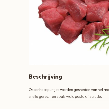
Boeren Kaas
BBQ
Cadeau
Dranken
Groente & Fruit
Koken, Bakken & Maaltijden
Lifestyle
Beschrijving
Snacks & Borrel
Thee & Sappen
Ossenhaaspuntjes worden gesneden van het malst
Vleespakketten
snelle gerechten zoals wok, pasta of salade.
Zoetbeleg & Ontbijt