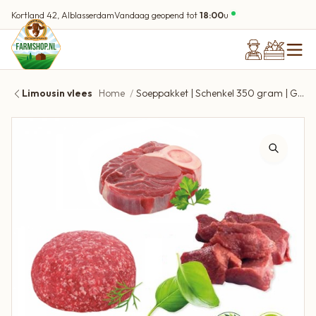
Kortland 42, Alblasserdam
Vandaag geopend tot
18:00
u
Limousin vlees
Home
Soeppakket | Schenkel 350 gram | Gehaktstaaf 2st | Soepvlees 220 gram