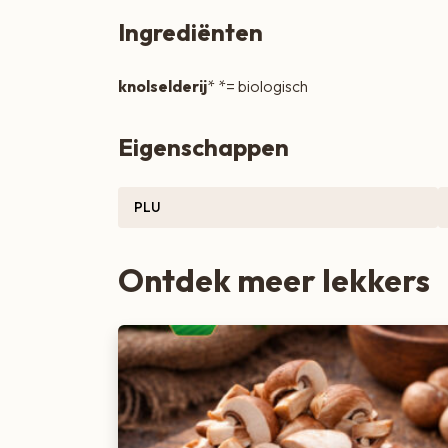
Zoete lekkernijen
Ingrediënten
knolselderij
* *= biologisch
Eigenschappen
PLU
Ontdek meer lekkers