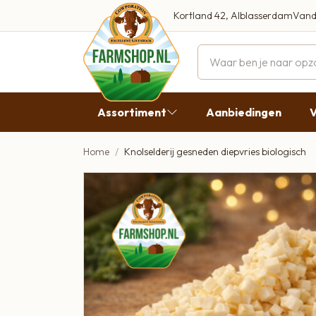
Kortland 42, Alblasserdam
Vand
Maandag
Dinsdag
Assortiment
Aanbiedingen
V
Woensdag
Donderda
Home
Knolselderij gesneden diepvries biologisch
Aanbiedingen
Vrijdag
Vlees
Zaterdag
Broodbeleg & Worst
Zondag
Boeren Zuivel
Boeren Roomijs
Desembrood