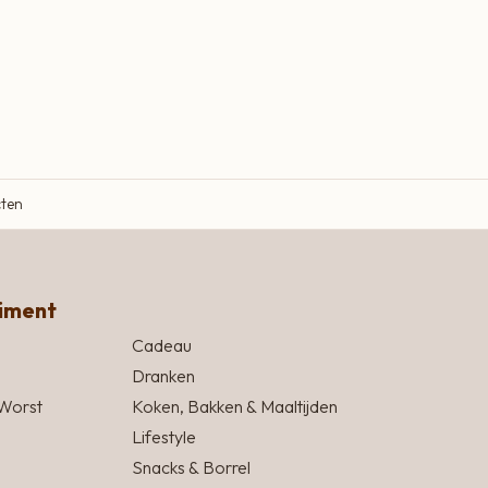
cten
timent
Cadeau
Dranken
Worst
Koken, Bakken & Maaltijden
Lifestyle
Snacks & Borrel