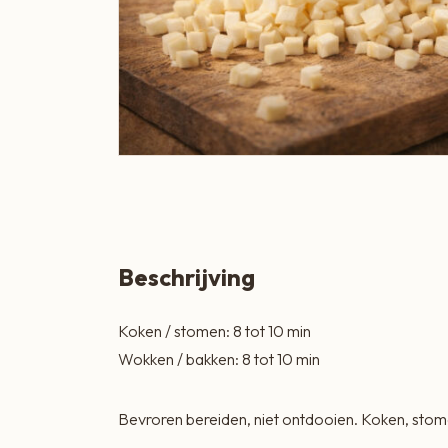
Boeren Kaas
BBQ
Cadeau
Dranken
Groente & Fruit
Koken, Bakken & Maaltijden
Lifestyle
Beschrijving
Snacks & Borrel
Koken / stomen: 8 tot 10 min
Thee & Sappen
Wokken / bakken: 8 tot 10 min
Vleespakketten
Bevroren bereiden, niet ontdooien. Koken, sto
Zoetbeleg & Ontbijt