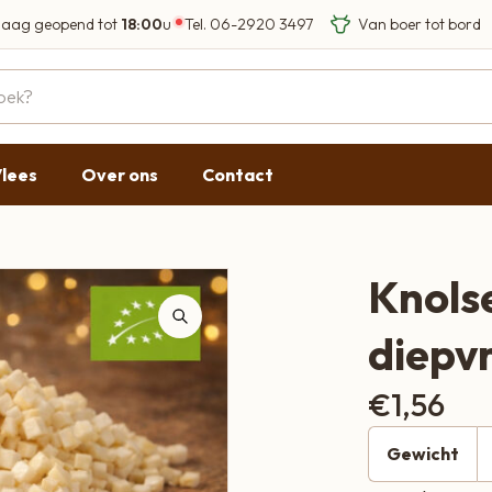
aag geopend tot
18:00
u
Tel.
06-2920 3497
Eigen Limousin run
Eerlijke streekprod
Gesloten
09:00 - 17:30
lees
Over ons
Contact
09:00 - 17:30
g
09:00 - 17:30
09:00 - 18:00
Knols
09:00 - 17:30
diepvr
Gesloten
€
1,56
Gewicht