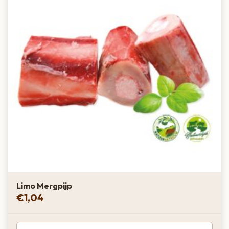
Limo Mergpijp
€
1,04